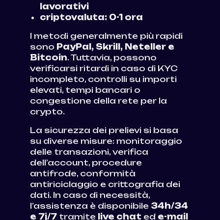
lavorativi
criptovaluta: 0-1 ora
I metodi generalmente più rapidi
sono
PayPal, Skrill, Neteller e
Bitcoin
. Tuttavia, possono
verificarsi ritardi in caso di KYC
incompleto, controlli su importi
elevati, tempi bancari o
congestione della rete per la
crypto.
La sicurezza dei prelievi si basa
su diverse misure: monitoraggio
delle transazioni, verifica
dell’account, procedure
antifrode, conformità
antiriciclaggio e crittografia dei
dati. In caso di necessità,
l’assistenza è disponibile
34h/34
e 7j/7
tramite
live chat
ed
e-mail