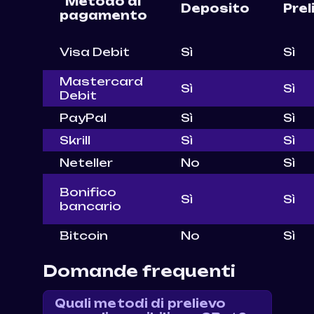
Metodo di
Deposito
Prel
pagamento
Visa Debit
Sì
Sì
Mastercard
Sì
Sì
Debit
PayPal
Sì
Sì
Skrill
Sì
Sì
Neteller
No
Sì
Bonifico
Sì
Sì
bancario
Bitcoin
No
Sì
Domande frequenti
Quali metodi di prelievo