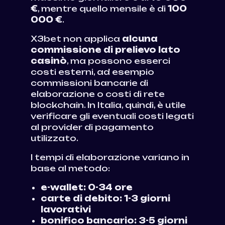
€
, mentre quello mensile è di
100
000 €
.
X3bet non applica
alcuna
commissione di prelievo lato
casinò
, ma possono esserci
costi esterni, ad esempio
commissioni bancarie di
elaborazione o costi di rete
blockchain. In Italia, quindi, è utile
verificare gli eventuali costi legati
al provider di pagamento
utilizzato.
I tempi di elaborazione variano in
base al metodo:
e-wallet: 0-34 ore
carte di debito: 1-3 giorni
lavorativi
bonifico bancario: 3-5 giorni