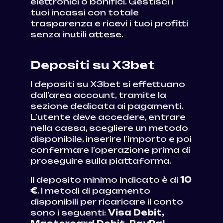
elettronici o bonifici. Gestisci i
tuoi incassi con totale
trasparenza e ricevi i tuoi profitti
senza inutili attese.
Depositi su X3bet
I depositi su X3bet si effettuano
dall’area account, tramite la
sezione dedicata ai pagamenti.
L’utente deve accedere, entrare
nella cassa, scegliere un metodo
disponibile, inserire l’importo e poi
confermare l’operazione prima di
proseguire sulla piattaforma.
Il deposito minimo indicato è di
10
€
. I metodi di pagamento
disponibili per ricaricare il conto
sono i seguenti:
Visa Debit,