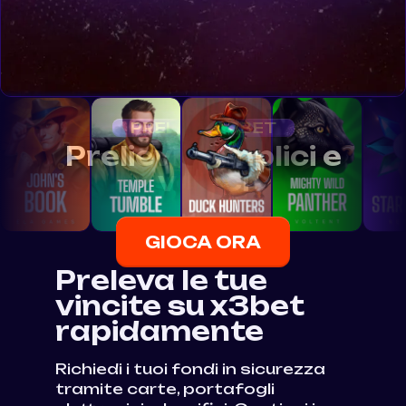
PRELIEVI X3BET
Prelievi semplici e
veloci
GIOCA ORA
Preleva le tue
vincite su x3bet
rapidamente
Richiedi i tuoi fondi in sicurezza
tramite carte, portafogli