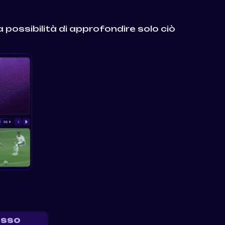
a possibilità di approfondire solo ciò
esso