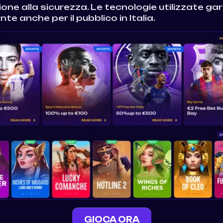
ione alla sicurezza. Le tecnologie utilizzate g
te anche per il pubblico in Italia.
GIOCA ORA