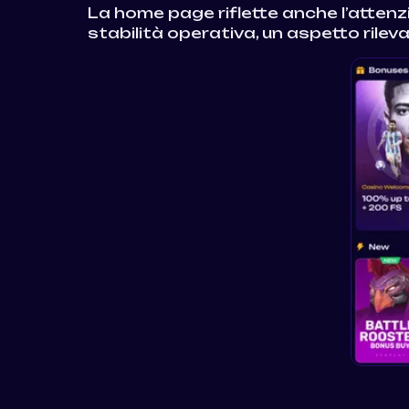
La home page riflette anche l’attenz
stabilità operativa, un aspetto rilevan