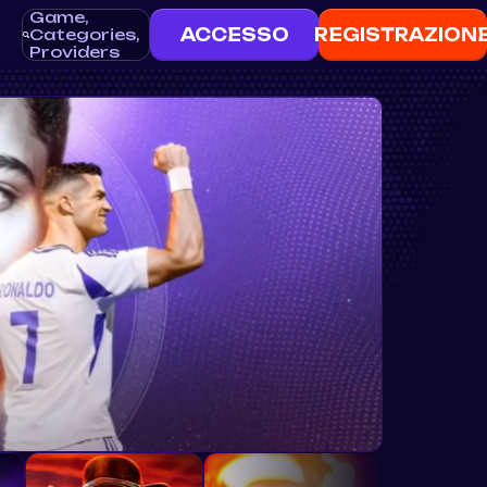
Game,
ACCESSO
REGISTRAZION
Categories,
Providers