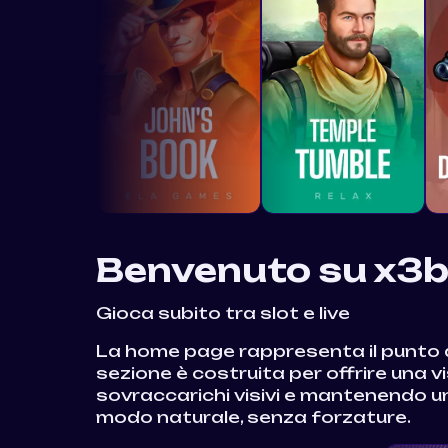
Benvenuto su x3b
Gioca subito tra slot e live
La home page rappresenta il punto 
sezione è costruita per offrire una vis
sovraccarichi visivi e mantenendo un 
modo naturale, senza forzature.