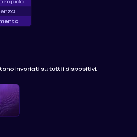
o rapido
renza
amento
o invariati su tutti i dispositivi,