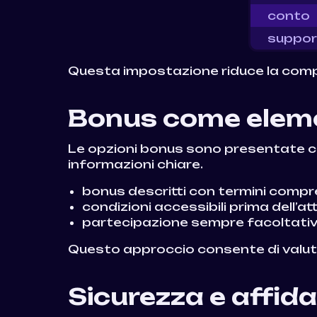
conto
suppor
Questa impostazione riduce la comp
Bonus come eleme
Le opzioni bonus sono presentate 
informazioni chiare.
bonus descritti con termini compre
condizioni accessibili prima dell’at
partecipazione sempre facoltati
Questo approccio consente di valuta
Sicurezza e affida