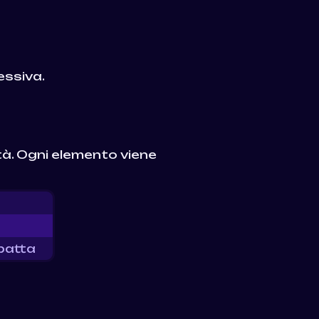
essiva.
tà. Ogni elemento viene
patta