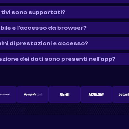
mite APK dal sito ufficiale di x3Bet. Per iOS, l'
ono: visitare la pagina dell'applicazione x3Bet,
ativi sono supportati?
, installare l'applicazione e accedere o registrar
tphone e tablet. I sistemi supportati sono And
ecessaria una connessione internet stabile tram
obile e l'accesso da browser?
ta per dispositivi mobili, con navigazione reatti
stione dell'account, depositi e prelievi, suppor
mini di prestazioni e accesso?
critto nei dettagli, ma l'app è progettata per 
pleto alla libreria di giochi, inclusi slot, gioc
trazione, dashboard dell'account, gestione dei 
ezione dei dati sono presenti nell'app?
all'interno dell'app. Le prestazioni dipendono a
r la protezione dei dati, l'accesso biometrico e 
e ID e impronta digitale. Sono inoltre indicati
o responsabile.