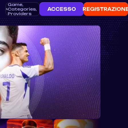
Game,
ACCESSO
REGISTRAZION
Categories,
Providers