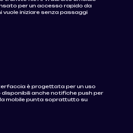
 pensato per un accesso rapido da
i vuole iniziare senza passaggi
nterfaccia è progettata per un uso
disponibili anche notifiche push per
so da mobile punta soprattutto su