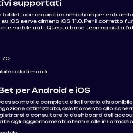
tivi supportati
blet, con requisiti minimi chiari per entrambe
 su iOS serve almeno iOS 11.0. Per il corretto
ete mobile dati. Questa base tecnica aiuta l'ute
 7.0
ile o dati mobili
Bet per Android e iOS
cesso mobile completo alla libreria disponibile 
vigazione ottimizzata, adattamento allo scherm
registrarsi o consultare la dashboard dell'acco
te agli aggiornamenti interni e alle informazio
 mobile