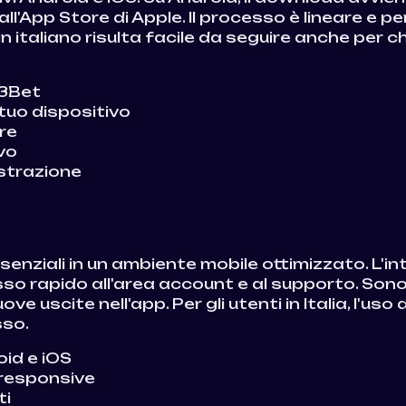
dall'App Store di Apple. Il processo è lineare e
 italiano risulta facile da seguire anche per ch
x3Bet
 tuo dispositivo
ore
ivo
gistrazione
senziali in un ambiente mobile ottimizzato. L'i
o rapido all'area account e al supporto. Sono 
ove uscite nell'app. Per gli utenti in Italia, l'u
sso.
id e iOS
 responsive
ti