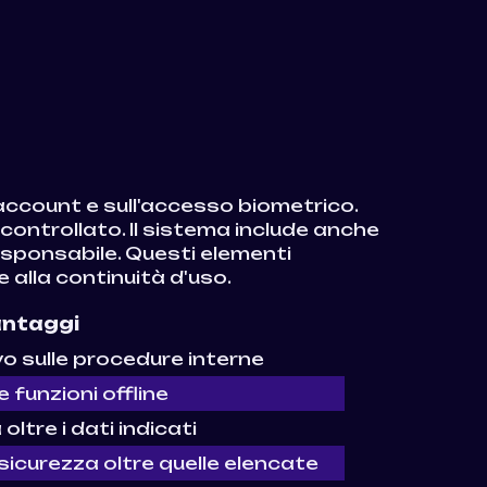
l'account e sull'accesso biometrico.
 controllato. Il sistema include anche
esponsabile. Questi elementi
e alla continuità d'uso.
ntaggi
o sulle procedure interne
 funzioni offline
ltre i dati indicati
icurezza oltre quelle elencate