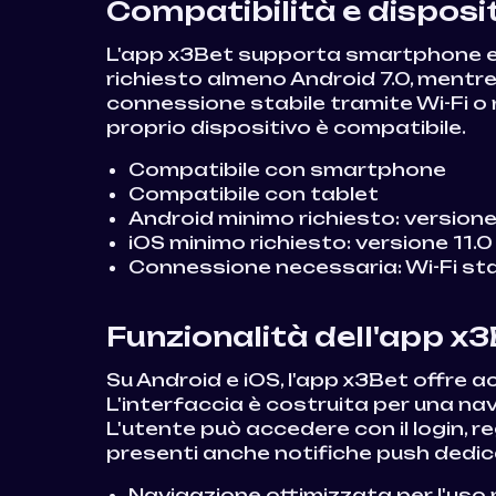
Compatibilità e disposi
L'app x3Bet supporta smartphone e ta
richiesto almeno Android 7.0, mentre
connessione stabile tramite Wi-Fi o r
proprio dispositivo è compatibile.
Compatibile con smartphone
Compatibile con tablet
Android minimo richiesto: versione
iOS minimo richiesto: versione 11.0
Connessione necessaria: Wi-Fi stab
Funzionalità dell'app x3
Su Android e iOS, l'app x3Bet offre ac
L'interfaccia è costruita per una na
L'utente può accedere con il login, 
presenti anche notifiche push dedica
Navigazione ottimizzata per l'uso