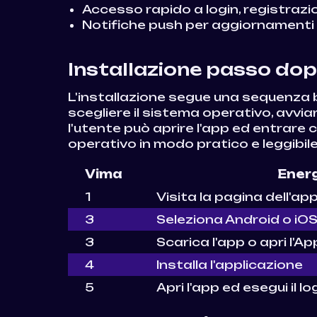
Accesso rapido a login, registraz
Notifiche push per aggiornamenti e
Installazione passo dop
L'installazione segue una sequenza b
scegliere il sistema operativo, avviar
l'utente può aprire l'app ed entrare 
operativo in modo pratico e leggibile
Vima
Ener
1
Visita la pagina dell'ap
3
Seleziona Android o iO
3
Scarica l'app o apri l'A
4
Installa l'applicazione
5
Apri l'app ed esegui il l