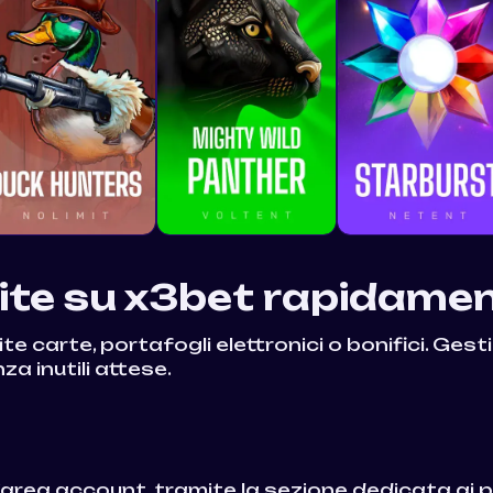
ncite su x3bet rapidame
ite carte, portafogli elettronici o bonifici. Gesti
za inutili attese.
ll’area account, tramite la sezione dedicata ai