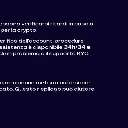
possono verificarsi ritardi in caso di
per la crypto.
verifica dell’account, procedure
’assistenza è disponibile
34h/34 e
di un problema o il supporto KYC.
dica se ciascun metodo può essere
icato. Questo riepilogo può aiutare