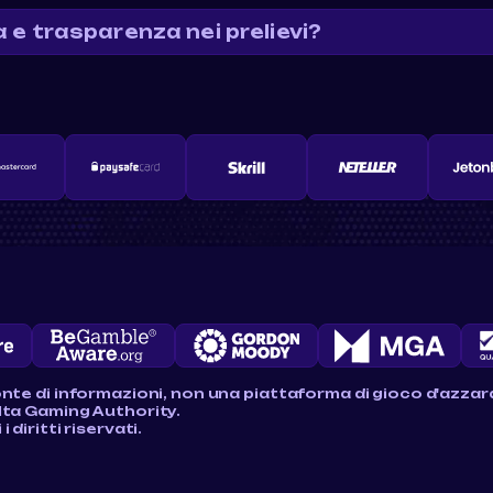
unt. Il controllo KYC si applica in particolare al 
indirizzo e, per transazioni elevate, una verifi
 e trasparenza nei prelievi?
aggio delle transazioni, verifica dell’account, 
ati. Lo stato della richiesta è tracciabile dall
-mail.
onte di informazioni, non una piattaforma di gioco d'azzar
lta Gaming Authority.
 diritti riservati.