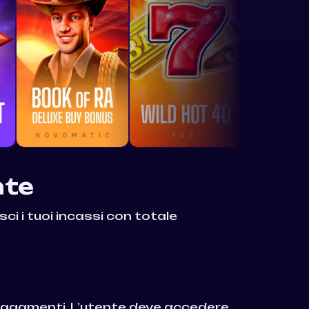
nte
sci i tuoi incassi con totale
 pagamenti. L’utente deve accedere,