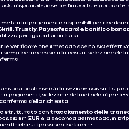
odo disponibile, inserire l’importo e poi confe
 I metodi di pagamento disponibili per ricaricar
krill, Trustly, Paysafecard e bonifico banc
ilizzo per i giocatori in Italia.
ile verificare che il metodo scelto sia effetti
sta semplice: accesso alla cassa, selezione de
nferma.
 e passano anch’essi dalla sezione cassa. La p
rea pagamenti, selezione del metodo di prelievo
 conferma della richiesta.
vo strutturato con
tracciamento delle trans
possibili in
EUR
e, a seconda del metodo, in
cri
umenti richiesti possono includere: