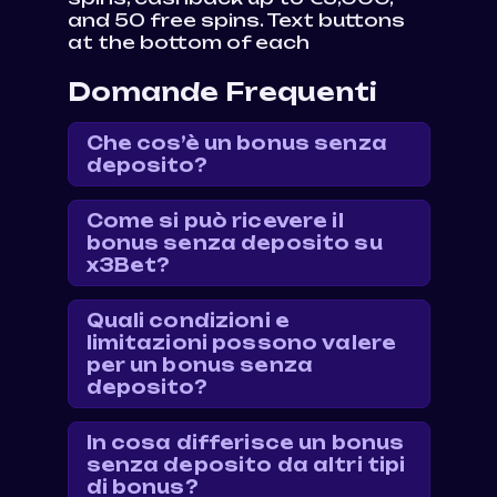
Domande Frequenti
Che cos’è un bonus senza
deposito?
Un bonus senza deposito è
Come si può ricevere il
un’offerta che può assegnare
bonus senza deposito su
denaro bonus o giri gratuiti
x3Bet?
senza richiedere un deposito
iniziale. In genere è riservato ai
Di norma occorre registrare
nuovi utenti idonei e può
Quali condizioni e
un account, completare la
limitazioni possono valere
essere usato solo su giochi
verifica dell’identità e
per un bonus senza
selezionati.
accettare il bonus nella
deposito?
sezione promozioni, se
previsto. Il bonus può essere
Possono applicarsi requisiti di
In cosa differisce un bonus
accreditato
puntata, una scadenza, limiti
senza deposito da altri tipi
automaticamente o dopo
di prelievo e restrizioni sui
di bonus?
l’attivazione, secondo le
giochi idonei. Di solito valgono