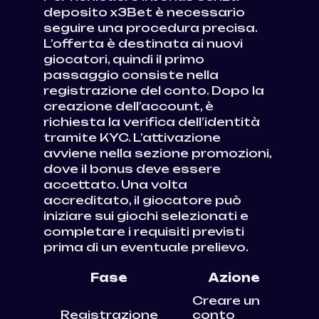
deposito x3Bet è necessario
seguire una procedura precisa.
L’offerta è destinata ai nuovi
giocatori, quindi il primo
passaggio consiste nella
registrazione del conto. Dopo la
creazione dell’account, è
richiesta la verifica dell’identità
tramite KYC. L’attivazione
avviene nella sezione promozioni,
dove il bonus deve essere
accettato. Una volta
accreditato, il giocatore può
iniziare sui giochi selezionati e
completare i requisiti previsti
prima di un eventuale prelievo.
Fase
Azione
Creare un
Registrazione
conto